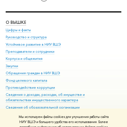
О ВЫШКЕ
ОБ
Цифры и факты
Ли
Руководство и структура
Дов
Устойчивое развитие в НИУ ВШЭ
Ол
Преподаватели и сотрудники
При
Корпуса и общежития
Вы
Закупки
При
Обращения граждан в НИУ ВШЭ
Ас
Фонд целевого капитала
До
Противодействие коррупции
Цен
Сведения о доходах, расходах, об имуществе и
Би
обязательствах имущественного характера
Об
Сведения об образовательной организации
Обр
Людям с ограниченными возможностями здоровья
Мы используем файлы cookies для улучшения работы сайта
Единая платежная страница
НИУ ВШЭ и большего удобства его использования. Более