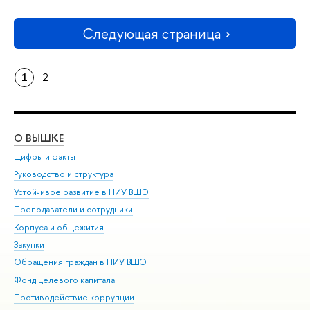
Следующая страница
1
2
О ВЫШКЕ
ОБ
Цифры и факты
Ли
Руководство и структура
Дов
Устойчивое развитие в НИУ ВШЭ
Ол
Преподаватели и сотрудники
При
Корпуса и общежития
Вы
Закупки
При
Обращения граждан в НИУ ВШЭ
Ас
Фонд целевого капитала
До
Противодействие коррупции
Цен