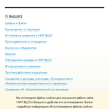
О ВЫШКЕ
ОБ
Цифры и факты
Ли
Руководство и структура
Дов
Устойчивое развитие в НИУ ВШЭ
Ол
Преподаватели и сотрудники
При
Корпуса и общежития
Вы
Закупки
При
Обращения граждан в НИУ ВШЭ
Ас
Фонд целевого капитала
До
Противодействие коррупции
Цен
Сведения о доходах, расходах, об имуществе и
Би
обязательствах имущественного характера
Об
Сведения об образовательной организации
Обр
Людям с ограниченными возможностями здоровья
Мы используем файлы cookies для улучшения работы сайта
Единая платежная страница
НИУ ВШЭ и большего удобства его использования. Более
подробную информацию об использовании файлов cookies
Работа в Вышке