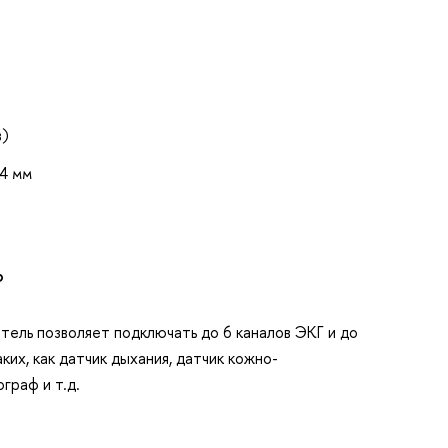
в)
4 мм
P
ель позволяет подключать до 6 каналов ЭКГ и до
ких, как датчик дыхания, датчик кожно-
граф и т.д.