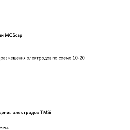
ми MCScap
 размещения электродов по схеме 10-20
щения электродов TMSi
аммы.