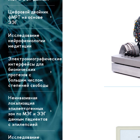
Цифровой двойник
фМРТ на основе
ЭЭГ
Исследование
нейрофизиологии
медитации
Электромиографические
интерфейсы для
бионических
протезов с
большим числом
степеней свободы
Неинвазивная
локализация
эпилептогенных
зон по МЭГ и ЭЭГ
данным пациентов
с эпилепсией
Исследование