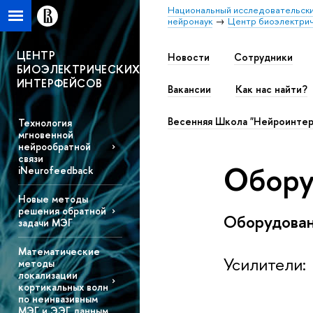
Национальный исследовательски
нейронаук
Центр биоэлектри
ЦЕНТР
Новости
Сотрудники
БИОЭЛЕКТРИЧЕСКИХ
ИНТЕРФЕЙСОВ
Вакансии
Как наc найти?
Весенняя Школа "Нейроинтер
Технология
мгновенной
нейрообратной
связи
Обору
iNeurofeedback
Новые методы
решения обратной
Оборудован
задачи МЭГ
Математические
Усилители:
методы
локализации
кортикальных волн
по неинвазивным
МЭГ и ЭЭГ данным