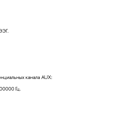
ЭЭГ.
нциальных канала AUX:
00000 Гц.