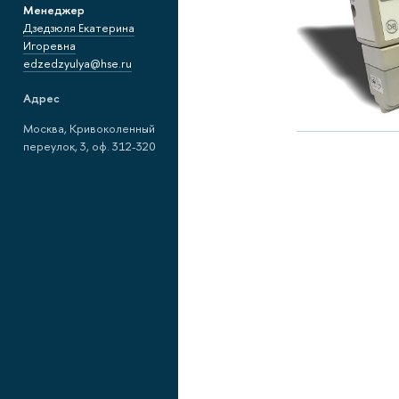
Менеджер
Дзедзюля Екатерина
Игоревна
edzedzyulya@hse.ru
Адрес
Москва, Кривоколенный
переулок, 3, оф. 312-320