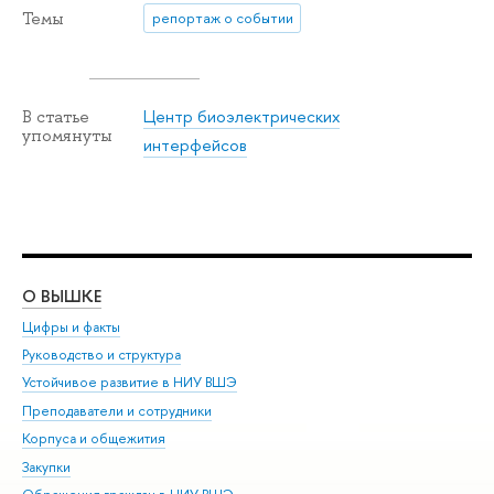
Темы
репортаж о событии
Центр биоэлектрических
В статье
упомянуты
интерфейсов
О ВЫШКЕ
ОБ
Цифры и факты
Ли
Руководство и структура
Дов
Устойчивое развитие в НИУ ВШЭ
Ол
Преподаватели и сотрудники
При
Корпуса и общежития
Вы
Закупки
При