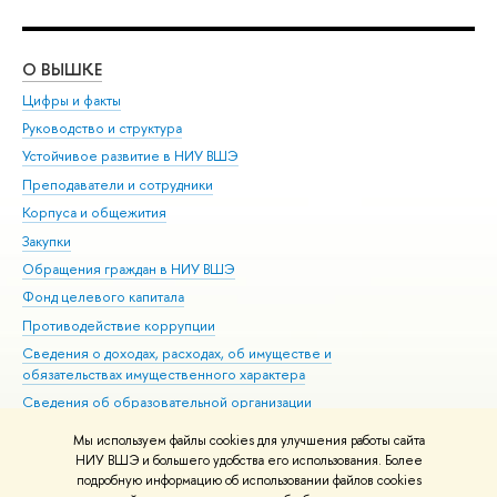
О ВЫШКЕ
ОБ
Цифры и факты
Ли
Руководство и структура
Дов
Устойчивое развитие в НИУ ВШЭ
Ол
Преподаватели и сотрудники
При
Корпуса и общежития
Вы
Закупки
При
Обращения граждан в НИУ ВШЭ
Ас
Фонд целевого капитала
До
Противодействие коррупции
Цен
Сведения о доходах, расходах, об имуществе и
Би
обязательствах имущественного характера
Об
Сведения об образовательной организации
Обр
Людям с ограниченными возможностями здоровья
Мы используем файлы cookies для улучшения работы сайта
Единая платежная страница
НИУ ВШЭ и большего удобства его использования. Более
подробную информацию об использовании файлов cookies
Работа в Вышке