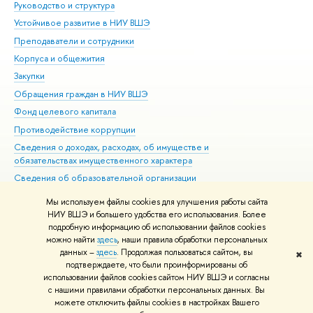
Руководство и структура
Дов
Устойчивое развитие в НИУ ВШЭ
Ол
Преподаватели и сотрудники
При
Корпуса и общежития
Вы
Закупки
При
Обращения граждан в НИУ ВШЭ
Ас
Фонд целевого капитала
До
Противодействие коррупции
Цен
Сведения о доходах, расходах, об имуществе и
Би
обязательствах имущественного характера
Об
Сведения об образовательной организации
Обр
Людям с ограниченными возможностями здоровья
Мы используем файлы cookies для улучшения работы сайта
Единая платежная страница
НИУ ВШЭ и большего удобства его использования. Более
подробную информацию об использовании файлов cookies
Работа в Вышке
можно найти
здесь
, наши правила обработки персональных
данных –
здесь
. Продолжая пользоваться сайтом, вы
✖
Редактору
подтверждаете, что были проинформированы об
© НИУ ВШЭ 1993–2026
Адреса и контакты
Условия использования
использовании файлов cookies сайтом НИУ ВШЭ и согласны
с нашими правилами обработки персональных данных. Вы
материалов
Политика конфиденциальности
Карта сайта
можете отключить файлы cookies в настройках Вашего
Шрифты HSE Sans и HSE Slab разработаны в
Школе дизайна НИУ ВШЭ