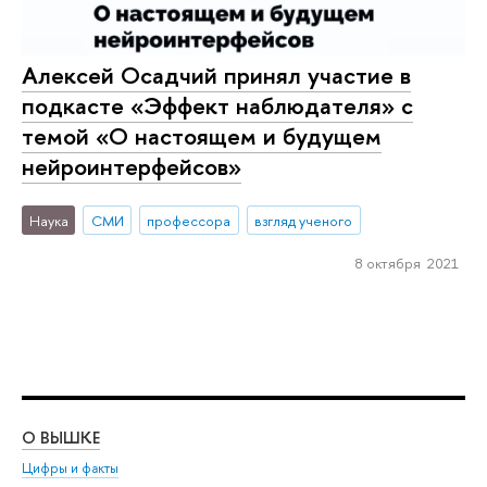
Алексей Осадчий принял участие в
подкасте «Эффект наблюдателя» с
темой «О настоящем и будущем
нейроинтерфейсов»
Наука
СМИ
профессора
взгляд ученого
8 октября 2021
О ВЫШКЕ
ОБ
Цифры и факты
Ли