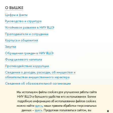
О ВЫШКЕ
ОБ
Цифры и факты
Ли
Руководство и структура
Дов
Устойчивое развитие в НИУ ВШЭ
Ол
Преподаватели и сотрудники
При
Корпуса и общежития
Вы
Закупки
При
Обращения граждан в НИУ ВШЭ
Ас
Фонд целевого капитала
До
Противодействие коррупции
Цен
Сведения о доходах, расходах, об имуществе и
Би
обязательствах имущественного характера
Об
Сведения об образовательной организации
Обр
Людям с ограниченными возможностями здоровья
Мы используем файлы cookies для улучшения работы сайта
Единая платежная страница
НИУ ВШЭ и большего удобства его использования. Более
подробную информацию об использовании файлов cookies
Работа в Вышке
можно найти
здесь
, наши правила обработки персональных
данных –
здесь
. Продолжая пользоваться сайтом, вы
✖