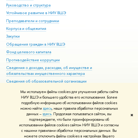
Руководство и структура
Дов
Устойчивое развитие в НИУ ВШЭ
Ол
Преподаватели и сотрудники
При
Корпуса и общежития
Вы
Закупки
При
Обращения граждан в НИУ ВШЭ
Ас
Фонд целевого капитала
До
Противодействие коррупции
Цен
Сведения о доходах, расходах, об имуществе и
Би
обязательствах имущественного характера
Об
Сведения об образовательной организации
Обр
Людям с ограниченными возможностями здоровья
Мы используем файлы cookies для улучшения работы сайта
Единая платежная страница
НИУ ВШЭ и большего удобства его использования. Более
подробную информацию об использовании файлов cookies
Работа в Вышке
можно найти
здесь
, наши правила обработки персональных
данных –
здесь
. Продолжая пользоваться сайтом, вы
✖
Редактору
подтверждаете, что были проинформированы об
© НИУ ВШЭ 1993–2026
Адреса и контакты
Условия использования
использовании файлов cookies сайтом НИУ ВШЭ и согласны
с нашими правилами обработки персональных данных. Вы
материалов
Политика конфиденциальности
Карта сайта
можете отключить файлы cookies в настройках Вашего
Шрифты HSE Sans и HSE Slab разработаны в
Школе дизайна НИУ ВШЭ