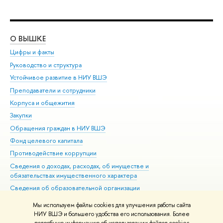
О ВЫШКЕ
ОБ
Цифры и факты
Ли
Руководство и структура
Дов
Устойчивое развитие в НИУ ВШЭ
Ол
Преподаватели и сотрудники
При
Корпуса и общежития
Вы
Закупки
При
Обращения граждан в НИУ ВШЭ
Ас
Фонд целевого капитала
До
Противодействие коррупции
Цен
Сведения о доходах, расходах, об имуществе и
Би
обязательствах имущественного характера
Об
Сведения об образовательной организации
Обр
Людям с ограниченными возможностями здоровья
Мы используем файлы cookies для улучшения работы сайта
Единая платежная страница
НИУ ВШЭ и большего удобства его использования. Более