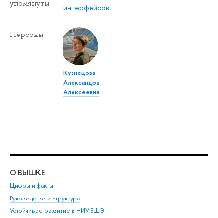
упомянуты
интерфейсов
Персоны
Кузнецова
Александра
Алексеевна
О ВЫШКЕ
ОБ
Цифры и факты
Ли
Руководство и структура
Дов
Устойчивое развитие в НИУ ВШЭ
Ол