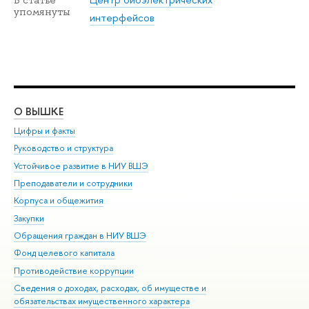
упомянуты
интерфейсов
О ВЫШКЕ
ОБ
Цифры и факты
Ли
Руководство и структура
Дов
Устойчивое развитие в НИУ ВШЭ
Ол
Преподаватели и сотрудники
При
Корпуса и общежития
Вы
Закупки
При
Обращения граждан в НИУ ВШЭ
Ас
Фонд целевого капитала
До
Противодействие коррупции
Цен
Сведения о доходах, расходах, об имуществе и
Би
обязательствах имущественного характера
Об